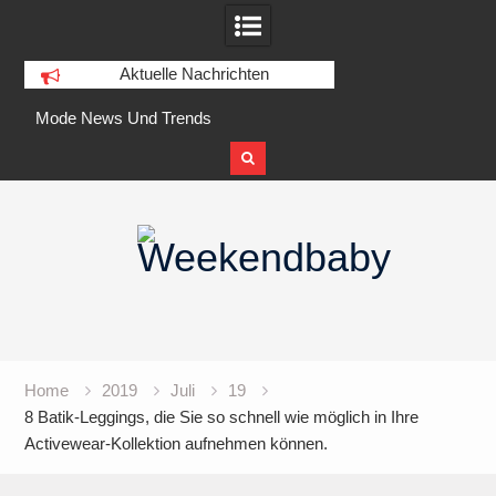
Aktuelle Nachrichten
Mode News Und Trends
Mode-nachrichten, Ratschläge Und
Bilder
Skip
Das Geschäft Mit Der Mode
to
Top Modetrends 2022
content
Home
2019
Juli
19
8 Batik-Leggings, die Sie so schnell wie möglich in Ihre
Activewear-Kollektion aufnehmen können.