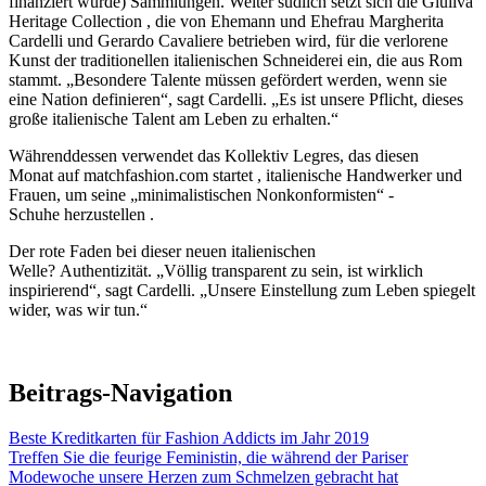
finanziert wurde) Sammlungen. Weiter südlich setzt sich die Giuliva
Heritage Collection , die von Ehemann und Ehefrau Margherita
Cardelli und Gerardo Cavaliere betrieben wird, für die verlorene
Kunst der traditionellen italienischen Schneiderei ein, die aus Rom
stammt. „Besondere Talente müssen gefördert werden, wenn sie
eine Nation definieren“, sagt Cardelli. „Es ist unsere Pflicht, dieses
große italienische Talent am Leben zu erhalten.“
Währenddessen verwendet das Kollektiv Legres, das diesen
Monat auf matchfashion.com startet , italienische Handwerker und
Frauen, um seine „minimalistischen Nonkonformisten“ -
Schuhe herzustellen .
Der rote Faden bei dieser neuen italienischen
Welle? Authentizität. „Völlig transparent zu sein, ist wirklich
inspirierend“, sagt Cardelli. „Unsere Einstellung zum Leben spiegelt
wider, was wir tun.“
Beitrags-Navigation
Beste Kreditkarten für Fashion Addicts im Jahr 2019
Treffen Sie die feurige Feministin, die während der Pariser
Modewoche unsere Herzen zum Schmelzen gebracht hat