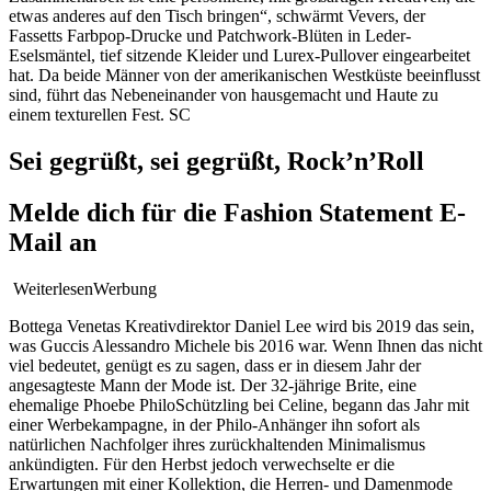
etwas anderes auf den Tisch bringen“, schwärmt Vevers, der
Fassetts Farbpop-Drucke und Patchwork-Blüten in Leder-
Eselsmäntel, tief sitzende Kleider und Lurex-Pullover eingearbeitet
hat. Da beide Männer von der amerikanischen Westküste beeinflusst
sind, führt das Nebeneinander von hausgemacht und Haute zu
einem texturellen Fest. SC
Sei gegrüßt, sei gegrüßt, Rock’n’Roll
Melde dich für die Fashion Statement E-
Mail an
WeiterlesenWerbung
Bottega Venetas Kreativdirektor Daniel Lee wird bis 2019 das sein,
was Guccis Alessandro Michele bis 2016 war. Wenn Ihnen das nicht
viel bedeutet, genügt es zu sagen, dass er in diesem Jahr der
angesagteste Mann der Mode ist. Der 32-jährige Brite, eine
ehemalige Phoebe PhiloSchützling bei Celine, begann das Jahr mit
einer Werbekampagne, in der Philo-Anhänger ihn sofort als
natürlichen Nachfolger ihres zurückhaltenden Minimalismus
ankündigten. Für den Herbst jedoch verwechselte er die
Erwartungen mit einer Kollektion, die Herren- und Damenmode