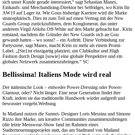
sich unser Kunde gerade interessiert,“ sagt Sebastian Manes,
Einkaufs- und Merchandising-Direktor bei Selfridges, wo Kirin für
AW19 auf Lager ist. Wie Gous bisherige Karriere wird die Marke
stratosphärisch. Dies ist zum Teil auf einen Vertrag mit der New
Guards Group zurückzuführen, dem Konglomerat, das unter
anderem Virgil Ablohs Off-White auf den Markt gebracht hat . Kirin
entstand, nachdem die Gründer der New Guards sich an Gou
gewandt hatten – wo sonst? – ein Auftritt. Diese Verbindung zur
Partyszene, sagt Manes, macht Kirin zu mehr als einem Promi-
Label. „[Sie] ist einzigartig platziert, um Clubkultur und High
Fashion durch Design [sowie] eine globale Perspektive und ein
globales Netzwerk zusammenzubringen.“ SC
Bellissima! Italiens Mode wird real
Der italienische Look – entweder Power-Dressing oder Power-
Glamour, oder? Nicht länger. Eine neue Generation findet ihre
Kraft, indem sie das traditionelle Handwerk wieder aufgreift und
bewusster vorgeht.Werbung
In Mailand nutzen die Sunnei- Designer Loris Messina und Simone
Rizzo ihre Marke, um kreative Communities zusammenzubringen
(die letzte Menswear-Show fand im Rahmen eines
Stadterneuerungsprojekts statt, das am Stadtrand von Mailand