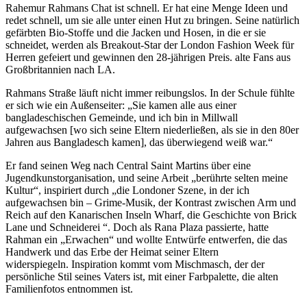
Rahemur Rahmans Chat ist schnell. Er hat eine Menge Ideen und
redet schnell, um sie alle unter einen Hut zu bringen. Seine natürlich
gefärbten Bio-Stoffe und die Jacken und Hosen, in die er sie
schneidet, werden als Breakout-Star der London Fashion Week für
Herren gefeiert und gewinnen den 28-jährigen Preis. alte Fans aus
Großbritannien nach LA.
Rahmans Straße läuft nicht immer reibungslos. In der Schule fühlte
er sich wie ein Außenseiter: „Sie kamen alle aus einer
bangladeschischen Gemeinde, und ich bin in Millwall
aufgewachsen [wo sich seine Eltern niederließen, als sie in den 80er
Jahren aus Bangladesch kamen], das überwiegend weiß war.“
Er fand seinen Weg nach Central Saint Martins über eine
Jugendkunstorganisation, und seine Arbeit „berührte selten meine
Kultur“, inspiriert durch „die Londoner Szene, in der ich
aufgewachsen bin – Grime-Musik, der Kontrast zwischen Arm und
Reich auf den Kanarischen Inseln Wharf, die Geschichte von Brick
Lane und Schneiderei “. Doch als Rana Plaza passierte, hatte
Rahman ein „Erwachen“ und wollte Entwürfe entwerfen, die das
Handwerk und das Erbe der Heimat seiner Eltern
widerspiegeln. Inspiration kommt vom Mischmasch, der der
persönliche Stil seines Vaters ist, mit einer Farbpalette, die alten
Familienfotos entnommen ist.