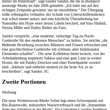
immer im Hinterkopf“, sagt Sandra Sandor, die die in Budapest
ansässige Marke im Jahr 2006 gründete. „Ich habe nur auf den
richtigen Zeitpunkt gewartet, um sie einzuführen.“ Der Übergang
sollte reibungslos verlaufen: der Schnitt von Unterschriftenstücken
war schon immer unisex und eine kürzliche Überarbeitung hat
Nanushka den Hype eines neuen Labels beschert, mit Yara Shahidi,
Sienna Miller und Hailey Bieber als Fans.
Sandor verspricht, „eine moderne, vielseitige Tag-zu-Nacht-
Garderobe für den modernen Menschen“ zu liefern. Sie möchte „die
fließende Beziehung zwischen Männern und Frauen erforschen und
eine geschlechtslose Garderobe mit schönen, aber funktionalen
Elementen schaffen“. . Die neue Kollektion bietet lockere, von der
Arbeitskleidung inspirierte Sakkos und eine gute Linie in weiten
Hosen, die mit Paisley-Drucken und einer Pastellpalette verziert
sind. „Inklusiv und mühelos modern ist die beste Art, es zu
beschreiben“, sagt Sandor. SC
Zweite Portionen
Werbung
Die neue Womenswear-Marke Ssōne legt einen Schwerpunkt auf
Bio-Baumwolle, reduzierten Wasserverbrauch und die „humanitäre
Seite des Arbeitens in der Mode“. Für Gründerin Caroline Smithson