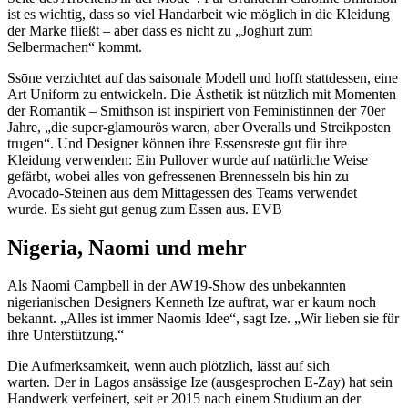
ist es wichtig, dass so viel Handarbeit wie möglich in die Kleidung
der Marke fließt – aber dass es nicht zu „Joghurt zum
Selbermachen“ kommt.
Ssōne verzichtet auf das saisonale Modell und hofft stattdessen, eine
Art Uniform zu entwickeln. Die Ästhetik ist nützlich mit Momenten
der Romantik – Smithson ist inspiriert von Feministinnen der 70er
Jahre, „die super-glamourös waren, aber Overalls und Streikposten
trugen“. Und Designer können ihre Essensreste gut für ihre
Kleidung verwenden: Ein Pullover wurde auf natürliche Weise
gefärbt, wobei alles von gefressenen Brennesseln bis hin zu
Avocado-Steinen aus dem Mittagessen des Teams verwendet
wurde. Es sieht gut genug zum Essen aus. EVB
Nigeria, Naomi und mehr
Als Naomi Campbell in der AW19-Show des unbekannten
nigerianischen Designers Kenneth Ize auftrat, war er kaum noch
bekannt. „Alles ist immer Naomis Idee“, sagt Ize. „Wir lieben sie für
ihre Unterstützung.“
Die Aufmerksamkeit, wenn auch plötzlich, lässt auf sich
warten. Der in Lagos ansässige Ize (ausgesprochen E-Zay) hat sein
Handwerk verfeinert, seit er 2015 nach einem Studium an der