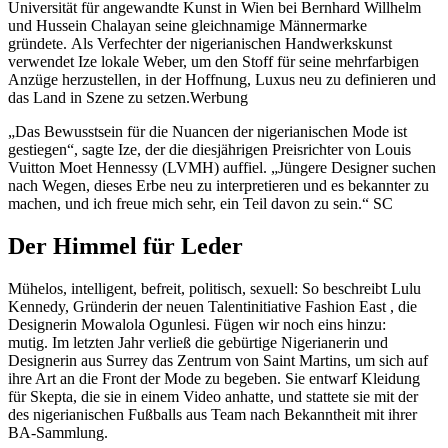
Universität für angewandte Kunst in Wien bei Bernhard Willhelm
und Hussein Chalayan seine gleichnamige Männermarke
gründete. Als Verfechter der nigerianischen Handwerkskunst
verwendet Ize lokale Weber, um den Stoff für seine mehrfarbigen
Anzüge herzustellen, in der Hoffnung, Luxus neu zu definieren und
das Land in Szene zu setzen.Werbung
„Das Bewusstsein für die Nuancen der nigerianischen Mode ist
gestiegen“, sagte Ize, der die diesjährigen Preisrichter von Louis
Vuitton Moet Hennessy (LVMH) auffiel. „Jüngere Designer suchen
nach Wegen, dieses Erbe neu zu interpretieren und es bekannter zu
machen, und ich freue mich sehr, ein Teil davon zu sein.“ SC
Der Himmel für Leder
Mühelos, intelligent, befreit, politisch, sexuell: So beschreibt Lulu
Kennedy, Gründerin der neuen Talentinitiative Fashion East , die
Designerin Mowalola Ogunlesi. Fügen wir noch eins hinzu:
mutig. Im letzten Jahr verließ die gebürtige Nigerianerin und
Designerin aus Surrey das Zentrum von Saint Martins, um sich auf
ihre Art an die Front der Mode zu begeben. Sie entwarf Kleidung
für Skepta, die sie in einem Video anhatte, und stattete sie mit der
des nigerianischen Fußballs aus Team nach Bekanntheit mit ihrer
BA-Sammlung.