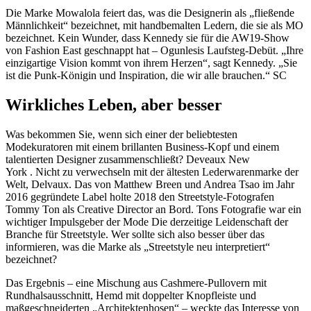
Die Marke Mowalola feiert das, was die Designerin als „fließende
Männlichkeit“ bezeichnet, mit handbemalten Ledern, die sie als MO
bezeichnet. Kein Wunder, dass Kennedy sie für die AW19-Show
von Fashion East geschnappt hat – Ogunlesis Laufsteg-Debüt. „Ihre
einzigartige Vision kommt von ihrem Herzen“, sagt Kennedy. „Sie
ist die Punk-Königin und Inspiration, die wir alle brauchen.“ SC
Wirkliches Leben, aber besser
Was bekommen Sie, wenn sich einer der beliebtesten
Modekuratoren mit einem brillanten Business-Kopf und einem
talentierten Designer zusammenschließt? Deveaux New
York . Nicht zu verwechseln mit der ältesten Lederwarenmarke der
Welt, Delvaux. Das von Matthew Breen und Andrea Tsao im Jahr
2016 gegründete Label holte 2018 den Streetstyle-Fotografen
Tommy Ton als Creative Director an Bord. Tons Fotografie war ein
wichtiger Impulsgeber der Mode Die derzeitige Leidenschaft der
Branche für Streetstyle. Wer sollte sich also besser über das
informieren, was die Marke als „Streetstyle neu interpretiert“
bezeichnet?
Das Ergebnis – eine Mischung aus Cashmere-Pullovern mit
Rundhalsausschnitt, Hemd mit doppelter Knopfleiste und
maßgeschneiderten „Architektenhosen“ – weckte das Interesse von