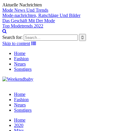
Aktuelle Nachrichten
Mode News Und Trends
Mode-nachrichten, Ratschläge Und Bilder
Das Geschäft Mit Der Mode
Top Modetrends 2022
Search for:
Skip to content
Home
Fashion
Neues
Sonstiges
Home
Fashion
Neues
Sonstiges
Home
2020
März