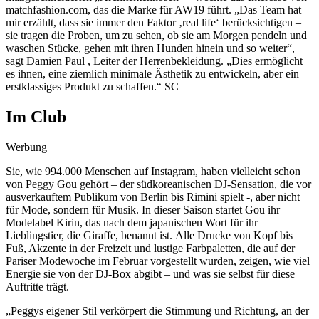
matchfashion.com, das die Marke für AW19 führt. „Das Team hat
mir erzählt, dass sie immer den Faktor ‚real life‘ berücksichtigen –
sie tragen die Proben, um zu sehen, ob sie am Morgen pendeln und
waschen Stücke, gehen mit ihren Hunden hinein und so weiter“,
sagt Damien Paul , Leiter der Herrenbekleidung. „Dies ermöglicht
es ihnen, eine ziemlich minimale Ästhetik zu entwickeln, aber ein
erstklassiges Produkt zu schaffen.“ SC
Im Club
Werbung
Sie, wie 994.000 Menschen auf Instagram, haben vielleicht schon
von Peggy Gou gehört – der südkoreanischen DJ-Sensation, die vor
ausverkauftem Publikum von Berlin bis Rimini spielt -, aber nicht
für Mode, sondern für Musik. In dieser Saison startet Gou ihr
Modelabel Kirin, das nach dem japanischen Wort für ihr
Lieblingstier, die Giraffe, benannt ist. Alle Drucke von Kopf bis
Fuß, Akzente in der Freizeit und lustige Farbpaletten, die auf der
Pariser Modewoche im Februar vorgestellt wurden, zeigen, wie viel
Energie sie von der DJ-Box abgibt – und was sie selbst für diese
Auftritte trägt.
„Peggys eigener Stil verkörpert die Stimmung und Richtung, an der