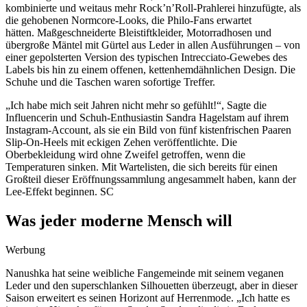
kombinierte und weitaus mehr Rock’n’Roll-Prahlerei hinzufügte, als
die gehobenen Normcore-Looks, die Philo-Fans erwartet
hätten. Maßgeschneiderte Bleistiftkleider, Motorradhosen und
übergroße Mäntel mit Gürtel aus Leder in allen Ausführungen – von
einer gepolsterten Version des typischen Intrecciato-Gewebes des
Labels bis hin zu einem offenen, kettenhemdähnlichen Design. Die
Schuhe und die Taschen waren sofortige Treffer.
„Ich habe mich seit Jahren nicht mehr so ​​gefühlt!“, Sagte die
Influencerin und Schuh-Enthusiastin Sandra Hagelstam auf ihrem
Instagram-Account, als sie ein Bild von fünf kistenfrischen Paaren
Slip-On-Heels mit eckigen Zehen veröffentlichte. Die
Oberbekleidung wird ohne Zweifel getroffen, wenn die
Temperaturen sinken. Mit Wartelisten, die sich bereits für einen
Großteil dieser Eröffnungssammlung angesammelt haben, kann der
Lee-Effekt beginnen. SC
Was jeder moderne Mensch will
Werbung
Nanushka hat seine weibliche Fangemeinde mit seinem veganen
Leder und den superschlanken Silhouetten überzeugt, aber in dieser
Saison erweitert es seinen Horizont auf Herrenmode. „Ich hatte es