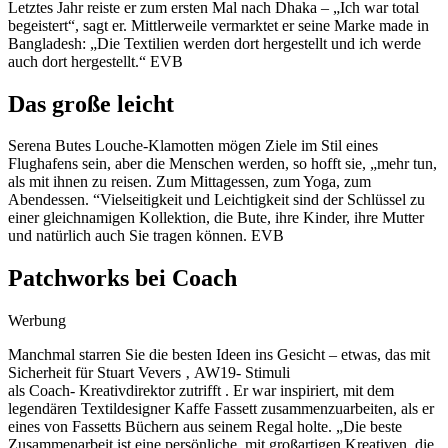
Letztes Jahr reiste er zum ersten Mal nach Dhaka – „Ich war total
begeistert“, sagt er. Mittlerweile vermarktet er seine Marke made in
Bangladesh: „Die Textilien werden dort hergestellt und ich werde
auch dort hergestellt.“ EVB
Das große leicht
Serena Butes Louche-Klamotten mögen Ziele im Stil eines
Flughafens sein, aber die Menschen werden, so hofft sie, „mehr tun,
als mit ihnen zu reisen. Zum Mittagessen, zum Yoga, zum
Abendessen. “Vielseitigkeit und Leichtigkeit sind der Schlüssel zu
einer gleichnamigen Kollektion, die Bute, ihre Kinder, ihre Mutter
und natürlich auch Sie tragen können. EVB
Patchworks bei Coach
Werbung
Manchmal starren Sie die besten Ideen ins Gesicht – etwas, das mit
Sicherheit für Stuart Vevers ‚ AW19- Stimuli
als Coach- Kreativdirektor zutrifft . Er war inspiriert, mit dem
legendären Textildesigner Kaffe Fassett zusammenzuarbeiten, als er
eines von Fassetts Büchern aus seinem Regal holte. „Die beste
Zusammenarbeit ist eine persönliche, mit großartigen Kreativen, die