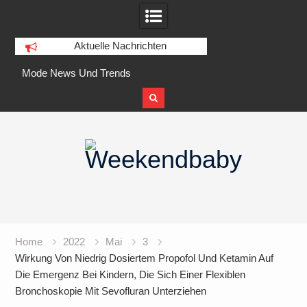
Aktuelle Nachrichten
Mode News Und Trends
Mode-nachrichten, Ratschläge Und
Bilder
Skip
Das Geschäft Mit Der Mode
to
Top Modetrends 2022
content
Home
2022
Mai
3
Wirkung Von Niedrig Dosiertem Propofol Und Ketamin Auf
Die Emergenz Bei Kindern, Die Sich Einer Flexiblen
Bronchoskopie Mit Sevofluran Unterziehen