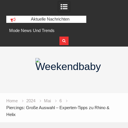
Aktuelle Nachrichten
Mode News Und Trends
Mode-nachrichten, Ratschläge Und
Bilder
Skip
Das Geschäft Mit Der Mode
to
Top Modetrends 2022
content
Home
2024
Mai
6
Piercings: Große Auswahl – Experten-Tipps zu Rhino &
Helix