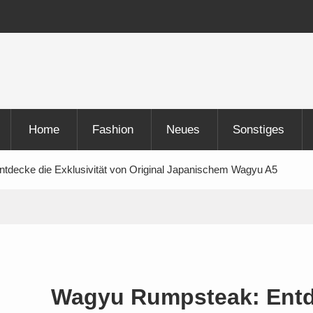
hläge Und Bilder
ode
Home
Fashion
Neues
Sonstiges
decke die Exklusivität von Original Japanischem Wagyu A5
Wagyu Rumpsteak: Entde